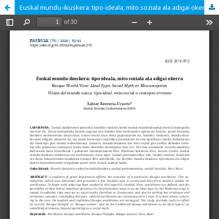
Euskal mundu-ikuskera: tipo-ideala, mito soziala ala adigai okerra