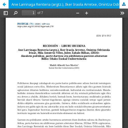
Ane Larrinaga Renteria (argtz.), Iker Iraola Arretxe, Onintza Odriozola Irizar, Mila Amurrio Vélez, Julen Zabalo Bilbao, (2024): Ikasketa politikoa, parte-hartzea eta aktibismoa gazteen ahotsetan Bilbo: Udako Euskal Unibertsitatea