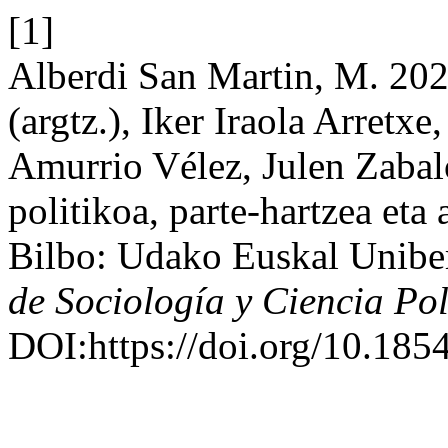
[1]
Alberdi San Martin, M. 202
(argtz.), Iker Iraola Arretxe
Amurrio Vélez, Julen Zabal
politikoa, parte-hartzea eta
Bilbo: Udako Euskal Uniber
de Sociología y Ciencia Pol
DOI:https://doi.org/10.185