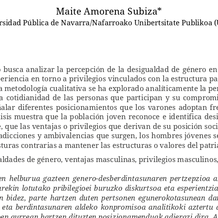
Maite Amorena Subiza*
rsidad Pública de Navarra/Nafarroako Unibertsitate Publikoa 
  busca  analizar  la  percepción  de  la  desigualdad  de  género  en
eriencia en torno a privilegios vinculados con la estructura pat
 metodología cualitativa se ha explorado analíticamente la per
la  cotidianidad  de  las  personas  que  participan  y  su  compromis
señalar  diferentes  posicionamientos  que  los  varones  adoptan  fre
álisis muestra que la población joven reconoce e identifica des
, que las ventajas o privilegios que derivan de su posición soc
adicciones y ambivalencias que surgen, los hombres jóvenes se
turas contrarias a mantener las estructuras o valores del patr
ldades de género, ventajas masculinas, privilegios masculinos,
nen  helburua  gazteen  genero-desberdintasunaren  pertzepzioa  az
rekin  lotutako  pribilegioei  buruzko  diskurtsoa  eta  esperientzi
en  bidez,  parte  hartzen  duten  pertsonen  egunerokotasunean  da
 eta  berdintasunaren  aldeko  konpromisoa  analitikoki  aztertu  d
ioen aurrean hartzen dituzten posizionamenduak adierazi dira. A