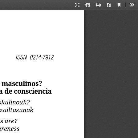
Current
Presentation
Open
Print
Download
Too
View
Mode
e
ISSN  0214-7912
s masculinos? 
a de consciencia
skulinoak? 
 zailtasunak
s are? 
areness