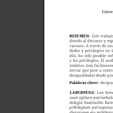
Unive
RESUMEN:
Este  trabajo
diendo al discurso y exp
varones. A través de una
dades  y  privilegios  en  
ello,  ha  sido  posible  
y los privilegios. El an
ámbitos, más fácilmente
servar que pese a contr
desigualdades desde pos
Palabras clave: 
desigua
LABURPENA:
   Lan  ho
suan  egitura  patriarkala
dologia  kualitatibo  bat
pribilegioen  pertzepzioa 
dintasunen eta pribileg