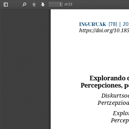
of 23
Toggle
Find
Previous
Next
Sidebar
INGURUAK 
 | 2
[78]
https://doi.org/10.18
Explorando d
Percepciones, p
Diskurtsoa
Pertzepzioa
Explo
Percep