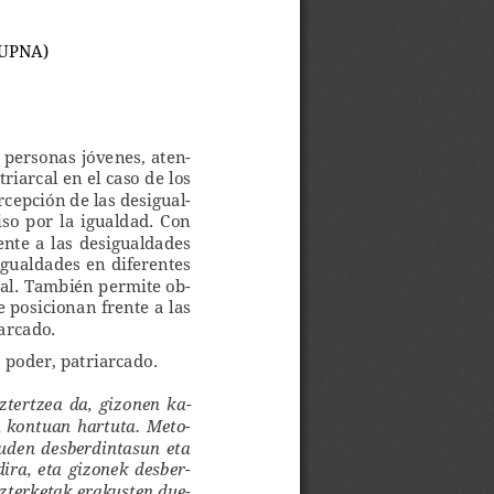
(UPNA)
  personas  jóvenes,  aten-
riarcal en el caso de los 
cepción de las desigual-
o  por  la  igualdad.  Con  
nte  a  las  desigualdades  
igualdades en diferentes 
ial. También permite ob-
 posicionan frente a las 
iarcado.
 poder, patriarcado. 
tertzea  da,  gizonen  ka-
a  kontuan  hartuta.  Meto
-
uden  desberdintasun  eta  
ira,  eta  gizonek  desber-
zterketak erakusten due-