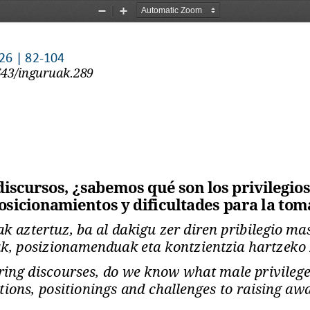
Zoom
Zoom
Out
In
026 | 82-104
543/inguruak.
289
iscursos, ¿sabemos qué son los privilegio
osicionamientos y dificultades para la tom
k aztertuz, ba al dakigu zer diren pribilegio ma
k, posizionamenduak eta kontzientzia hartzeko
ring discourses, do we know what male privilege
tions, positionings and challenges to raising aw