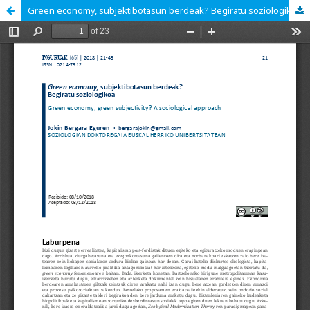
Green economy, subjektibotasun berdeak? Begiratu soziologikoa