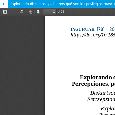
Explorando discursos, ¿sabemos qué son los privilegios mascul