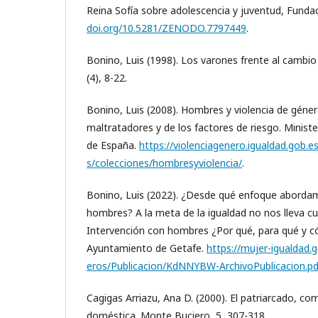
Reina Sofía sobre adolescencia y juventud, Funda
doi.org/10.5281/ZENODO.7797449
.
Bonino, Luis (1998). Los varones frente al cambio
(4), 8-22.
Bonino, Luis (2008). Hombres y violencia de géner
maltratadores y de los factores de riesgo. Minist
de España.
https://violenciagenero.igualdad.gob.es
s/colecciones/hombresyviolencia/
.
Bonino, Luis (2022). ¿Desde qué enfoque abordam
hombres? A la meta de la igualdad no nos lleva cu
Intervención con hombres ¿Por qué, para qué y c
Ayuntamiento de Getafe.
https://mujer-igualdad.g
eros/Publicacion/KdNNYBW-ArchivoPublicacion.pd
Cagigas Arriazu, Ana D. (2000). El patriarcado, com
doméstica. Monte Buciero, 5, 307-318.