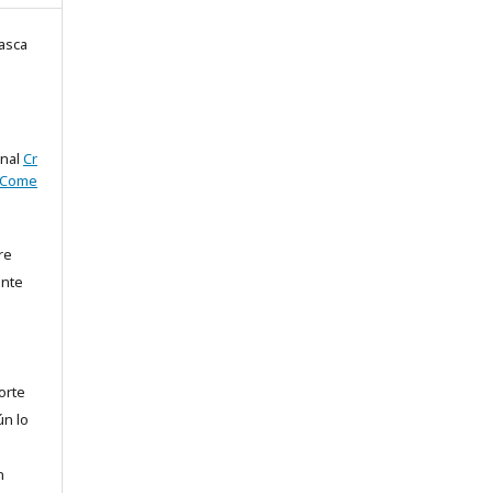
asca
onal
Cr
oCome
re
ente
orte
ún lo
n