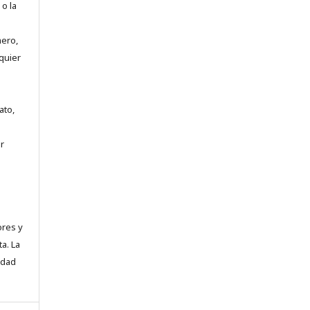
 o la
mero,
quier
ato,
r
ores y
a. La
idad