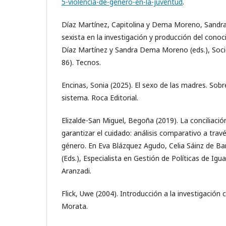
5-violencia-de-genero-en-la-juventud
.
Díaz Martínez, Capitolina y Dema Moreno, Sandra
sexista en la investigación y producción del cono
Díaz Martínez y Sandra Dema Moreno (eds.), Socio
86). Tecnos.
Encinas, Sonia (2025). El sexo de las madres. Sobr
sistema. Roca Editorial.
Elizalde-San Miguel, Begoña (2019). La conciliaci
garantizar el cuidado: análisis comparativo a trav
género. En Eva Blázquez Agudo, Celia Sáinz de Ba
(Eds.), Especialista en Gestión de Políticas de Igua
Aranzadi.
Flick, Uwe (2004). Introducción a la investigación c
Morata.