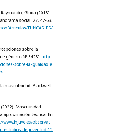
Raymundo, Gloria (2018).
anorama social, 27, 47-63.
cion/Articulos/FUNCAS_PS/
rcepciones sobre la
 de género (Nº 3428).
http
pciones-sobre-la-igualdad-e
o-
.
la masculinidad. Blackwell
 (2022). Masculinidad
na aproximación teórica. En
://www.injuve.es/observat
-de-estudios-de-juventud-12