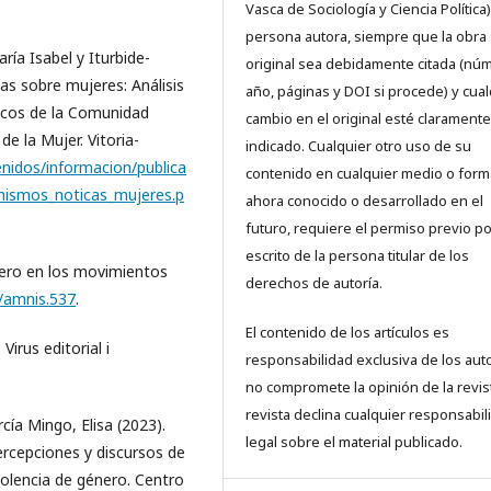
.
Vasca de Sociología y Ciencia Política)
persona autora, siempre que la obra
ía Isabel y Iturbide-
original sea debidamente citada (nú
as sobre mujeres: Análisis
año, páginas y DOI si procede) y cual
ticos de la Comunidad
cambio en el original esté claramente
 la Mujer. Vitoria-
indicado. Cualquier otro uso de su
nidos/informacion/publica
contenido en cualquier medio o form
hismos_noticas_mujeres.p
ahora conocido o desarrollado en el
futuro, requiere el permiso previo po
escrito de la persona titular de los
nero en los movimientos
derechos de autoría.
0/amnis.537
.
El contenido de los artículos es
irus editorial i
responsabilidad exclusiva de los aut
no compromete la opinión de la revist
revista declina cualquier responsabil
ía Mingo, Elisa (2023).
legal sobre el material publicado.
ercepciones y discursos de
olencia de género. Centro