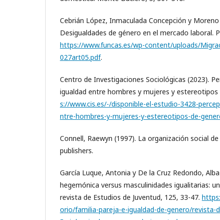
Cebrián López, Inmaculada Concepción y Moreno 
Desigualdades de género en el mercado laboral. P
https://www.funcas.es/wp-content/uploads/Migra
027art05.pdf
.
Centro de Investigaciones Sociológicas (2023). Pe
igualdad entre hombres y mujeres y estereotipos
s://www.cis.es/-/disponible-el-estudio-3428-perce
ntre-hombres-y-mujeres-y-estereotipos-de-gener
Connell, Raewyn (1997). La organización social de 
publishers.
García Luque, Antonia y De la Cruz Redondo, Alba
hegemónica versus masculinidades igualitarias: u
revista de Estudios de Juventud, 125, 33-47.
https
orio/familia-pareja-e-igualdad-de-genero/revista