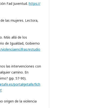
ción Fad Juventud.
https://
 de las mujeres. Lectora,
o. Más allá de los
erio de Igualdad, Gobierno
/violenciaencifras/estudio
os las intervenciones con
alquier camino. En
ómo? (pp. 57-90).
etafe.es/portalgetafe/fich
f
.
o origen de la violencia