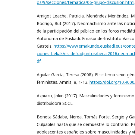
os/9/secciones/tematica/06-grupo-discusion.html
Amigot Leache, Patricia, Menéndez Menéndez, Mar
Rodrigo, Rut (2017). Neomachismo ante las notici
de la participación del público en los foros mediá
Autónoma de Euskadi. Emakunde-Instituto Vasco de
Gasteiz.
https://www.emakunde.euskadi.eus/conte
ciones_bekak/es_def/adjuntos/beca.2016.neomac
df
.
Aguilar García, Teresa (2008). El sistema sexo-gé
feministas. Amnis, 8, 1-13.
https://doi.org/10.400
Azpiazu, Jokin (2017). Masculinidades y feminismo. V
distribuidora SCCL.
Boneta Sádaba, Nerea, Tomás Forte, Sergio y Garc
Culpables hasta que se demuestre lo contrario. P
adolescentes españoles sobre masculinidades y vi