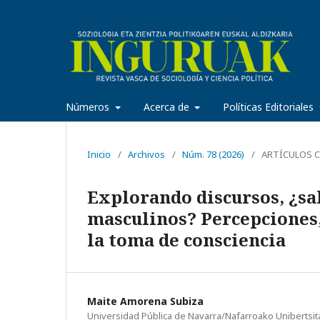
Números
Acerca de
Políticas Editoriales
Inicio
/
Archivos
/
Núm. 78 (2026)
/
ARTÍCULOS C
Explorando discursos, ¿sa
masculinos? Percepciones,
la toma de consciencia
Maite Amorena Subiza
Universidad Pública de Navarra/Nafarroako Unibertsit