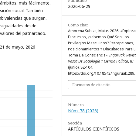
Publicado
s ámbitos, más fácilmente,
2026-06-29
osición social. También
bivalencias que surgen,
Cómo citar
esigualdades desde
Amorena Subiza, Maite. 2026. «Explor
valores del patriarcado.
Discursos, ¿sabemos Qué Son Los
Privilegios Masculinos? Percepciones,
 21 de mayo, 2026
Posicionamientos Y Dificultades Para L
Toma De Consciencia».
Inguruak. Revis
Vasca De Sociología Y Ciencia Política
, n.º
(junio), 82-104.
https://doi.org/10.18543/inguruak.289.
Formatos de citación
Número
Núm. 78 (2026)
Sección
ARTÍCULOS CIENTÍFICOS