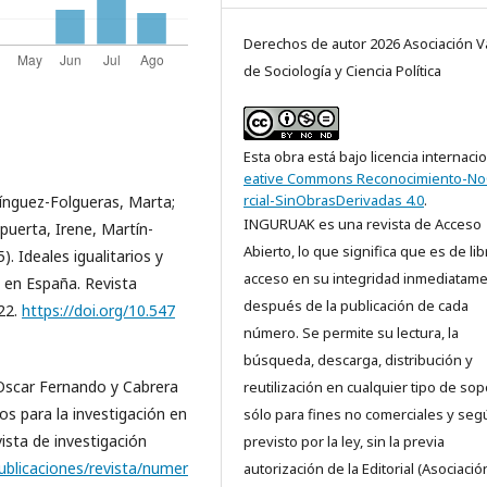
Derechos de autor 2026 Asociación V
de Sociología y Ciencia Política
Esta obra está bajo licencia internaci
eative Commons Reconocimiento-N
rcial-SinObrasDerivadas 4.0
.
mínguez-Folgueras, Marta;
INGURUAK es una revista de Acceso
puerta, Irene, Martín-
Abierto, lo que significa que es de lib
). Ideales igualitarios y
acceso en su integridad inmediatam
s en España. Revista
después de la publicación de cada
-22.
https://doi.org/10.547
número. Se permite su lectura, la
búsqueda, descarga, distribución y
 Oscar Fernando y Cabrera
reutilización en cualquier tipo de sop
tos para la investigación en
sólo para fines no comerciales y seg
vista de investigación
previsto por la ley, sin la previa
ublicaciones/revista/numer
autorización de la Editorial (Asociació