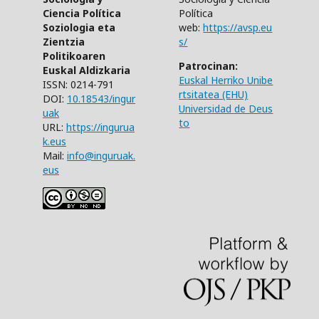
Ciencia Política
Política
Soziologia eta
web:
https://avsp.eu
Zientzia
s/
Politikoaren
Patrocinan:
Euskal Aldizkaria
Euskal Herriko Unibe
ISSN: 0214-791
rtsitatea (EHU)
DOI:
10.18543/ingur
Universidad de Deus
uak
to
URL:
https://ingurua
k.eus
Mail:
info@inguruak.
eus