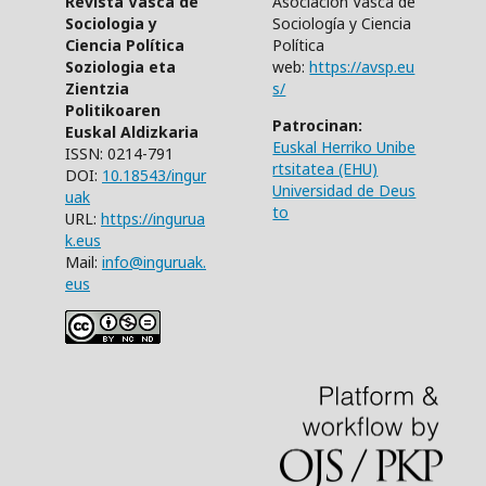
Revista Vasca de
Asociación Vasca de
Sociologia y
Sociología y Ciencia
Ciencia Política
Política
Soziologia eta
web:
https://avsp.eu
Zientzia
s/
Politikoaren
Patrocinan:
Euskal Aldizkaria
Euskal Herriko Unibe
ISSN: 0214-791
rtsitatea (EHU)
DOI:
10.18543/ingur
Universidad de Deus
uak
to
URL:
https://ingurua
k.eus
Mail:
info@inguruak.
eus