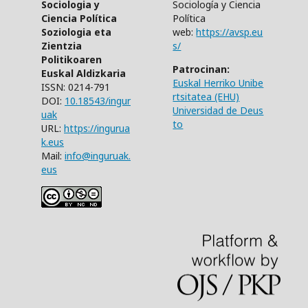
Sociologia y
Sociología y Ciencia
Ciencia Política
Política
Soziologia eta
web:
https://avsp.eu
Zientzia
s/
Politikoaren
Patrocinan:
Euskal Aldizkaria
Euskal Herriko Unibe
ISSN: 0214-791
rtsitatea (EHU)
DOI:
10.18543/ingur
Universidad de Deus
uak
to
URL:
https://ingurua
k.eus
Mail:
info@inguruak.
eus