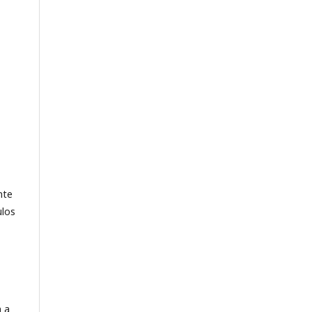
nte
ulos
n a