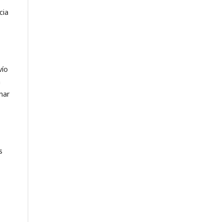
cia
vío
n
nar
s