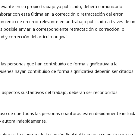
relevante en su propio trabajo ya publicado, deberá comunicarlo
borar con esta última en la corrección o retractación del error
ocimiento de un error relevante en un trabajo publicado a través de u
s posible enviar la correspondiente retractación o corrección, o
d y corrección del artículo original.
a las personas que han contribuido de forma significativa a la
Quienes hayan contribuido de forma significativa deberán ser citados
s aspectos sustantivos del trabajo, deberán ser reconocidos
aso de que todas las personas coautoras estén debidamente incluid
 autora indebidamente.
ber visto y aprobado la versión final del trabajo y su envío para su