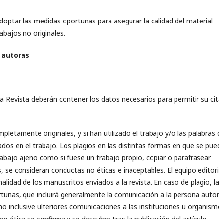
doptar las medidas oportunas para asegurar la calidad del material
rabajos no originales.
s autoras
a Revista deberán contener los datos necesarios para permitir su cit
letamente originales, y si han utilizado el trabajo y/o las palabras 
dos en el trabajo. Los plagios en las distintas formas en que se pue
abajo ajeno como si fuese un trabajo propio, copiar o parafrasear
s, se consideran conductas no éticas e inaceptables. El equipo editori
inalidad de los manuscritos enviados a la revista. En caso de plagio, la
rtunas, que incluirá generalmente la comunicación a la persona auto
o inclusive ulteriores comunicaciones a las instituciones u organism
o ética se confirma y se descubre tras la publicación del artículo,