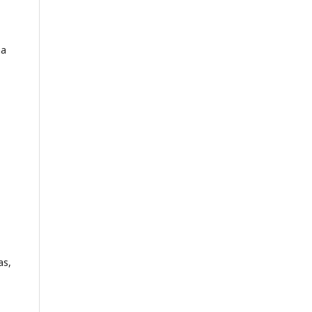
na
as,