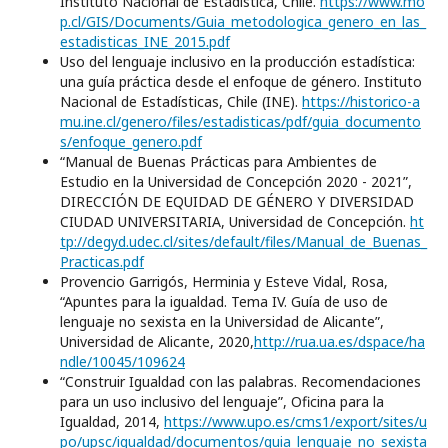
Instituto Nacional de Estadística, Chile.
https://www.mo
p.cl/GIS/Documents/Guia_metodologica_genero_en_las_
estadisticas_INE_2015.pdf
Uso del lenguaje inclusivo en la producción estadística:
una guía práctica desde el enfoque de género. Instituto
Nacional de Estadísticas, Chile (INE).
https://historico-a
mu.ine.cl/genero/files/estadisticas/pdf/guia_documento
s/enfoque_genero.pdf
“Manual de Buenas Prácticas para Ambientes de
Estudio en la Universidad de Concepción 2020 - 2021”,
DIRECCIÓN DE EQUIDAD DE GÉNERO Y DIVERSIDAD
CIUDAD UNIVERSITARIA, Universidad de Concepción.
ht
tp://degyd.udec.cl/sites/default/files/Manual_de_Buenas_
Practicas.pdf
Provencio Garrigós, Herminia y Esteve Vidal, Rosa,
“Apuntes para la igualdad. Tema IV. Guía de uso de
lenguaje no sexista en la Universidad de Alicante”,
Universidad de Alicante, 2020,
http://rua.ua.es/dspace/ha
ndle/10045/109624
“Construir Igualdad con las palabras. Recomendaciones
para un uso inclusivo del lenguaje”, Oficina para la
Igualdad, 2014,
https://www.upo.es/cms1/export/sites/u
po/upsc/igualdad/documentos/guia_lenguaje_no_sexista