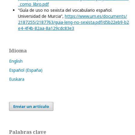
_como_libro.pdf
“Guía de uso no sexista del vocabulario español.
Universidad de Murcia”,
https://www.um.es/documents/
2187255/2187763/guia-leng-no-sexista.pdf/d5b22eb9-b2
e4-4f4b-82aa-8a129cdc83e3
Idioma
English
Español (España)
Euskara
Enviar un artículo
Palabras clave