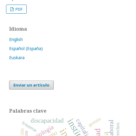
PDF
Idioma
English
Español (España)
Euskara
Enviar un artículo
Palabras clave
gestión
discapacidad
capitalismo
fronteras
derechos
sociología