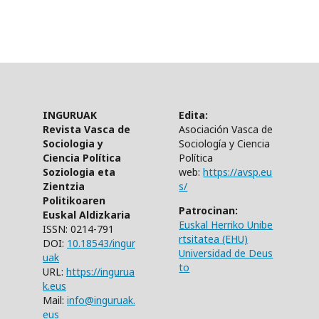
INGURUAK
Edita:
Revista Vasca de
Asociación Vasca de
Sociologia y
Sociología y Ciencia
Ciencia Política
Política
Soziologia eta
web:
https://avsp.eu
Zientzia
s/
Politikoaren
Patrocinan:
Euskal Aldizkaria
Euskal Herriko Unibe
ISSN: 0214-791
rtsitatea (EHU)
DOI:
10.18543/ingur
Universidad de Deus
uak
to
URL:
https://ingurua
k.eus
Mail:
info@inguruak.
eus