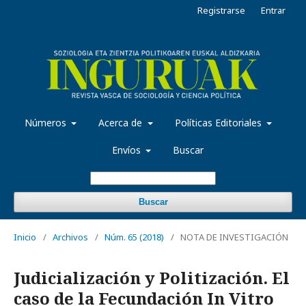
Registrarse
Entrar
Números
Acerca de
Políticas Editoriales
Envíos
Buscar
Buscar
Inicio
/
Archivos
/
Núm. 65 (2018)
/
NOTA DE INVESTIGACIÓN
Judicialización y Politización. El
caso de la Fecundación In Vitro