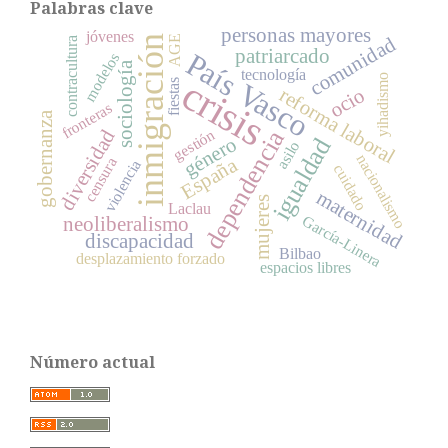
Palabras clave
personas mayores
jóvenes
comunidad
inmigración
AGE
contracultura
patriarcado
País Vasco
modelos
sociología
tecnología
crisis
yihadismo
fiestas
ocio
reforma laboral
fronteras
gobernanza
dependencia
diversidad
gestión
género
igualdad
asilo
nacionalismo
España
censura
violencia
cuidado
maternidad
mujeres
Laclau
García-Linera
neoliberalismo
discapacidad
Bilbao
desplazamiento forzado
espacios libres
Número actual