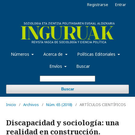
Registrarse
Entrar
Números
Acerca de
Políticas Editoriales
Envíos
Buscar
Buscar
Inicio
/
Archivos
/
Núm. 65 (2018)
/
ARTÍCULOS CIENTÍFICOS
Discapacidad y sociología: una
realidad en construcción.