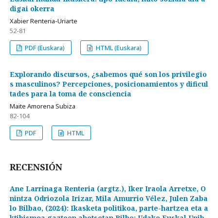
digai okerra
Xabier Renteria-Uriarte
52-81
PDF (Euskara)
HTML (Euskara)
Explorando discursos, ¿sabemos qué son los privilegio
s masculinos? Percepciones, posicionamientos y dificul
tades para la toma de consciencia
Maite Amorena Subiza
82-104
PDF
HTML
RECENSIÓN
Ane Larrinaga Renteria (argtz.), Iker Iraola Arretxe, O
nintza Odriozola Irizar, Mila Amurrio Vélez, Julen Zaba
lo Bilbao, (2024): Ikasketa politikoa, parte-hartzea eta a
ktibismoa gazteen ahotsetan Bilbo: Udako Euskal Unib