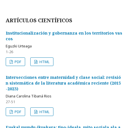
ARTÍCULOS CIENTÍFICOS
Institucionalización y gobernanza en los territorios vas
cos
Eguzki Urteaga
1-26
PDF
HTML
Intersecciones entre maternidad y clase social: revisió
n sistemática de la literatura académica reciente (2015
-2023)
Diana Carolina Tibaná Rios
27-51
PDF
HTML
Euskal mundu-ikuskera: tipo-ideala, mito soziala ala a