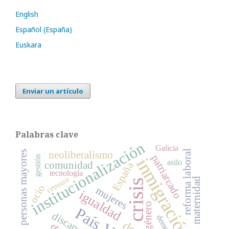
English
Español (España)
Euskara
Enviar un artículo
Palabras clave
institucionalización
Galicia
reforma laboral
personas mayores
neoliberalismo
patriarcado
gestión
inmigración
asilo
comunidad
España
tecnología
censura
maternidad
crisis
ocio
mujeres
igualdad
género
discapacidad