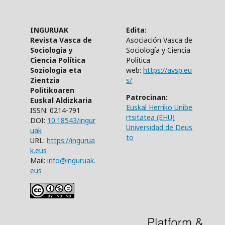
INGURUAK
Edita:
Revista Vasca de
Asociación Vasca de
Sociologia y
Sociología y Ciencia
Ciencia Política
Política
Soziologia eta
web:
https://avsp.eu
Zientzia
s/
Politikoaren
Patrocinan:
Euskal Aldizkaria
Euskal Herriko Unibe
ISSN: 0214-791
rtsitatea (EHU)
DOI:
10.18543/ingur
Universidad de Deus
uak
to
URL:
https://ingurua
k.eus
Mail:
info@inguruak.
eus