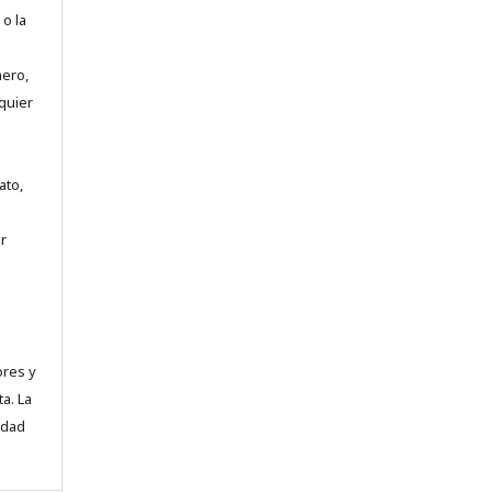
 o la
mero,
quier
ato,
r
ores y
a. La
idad