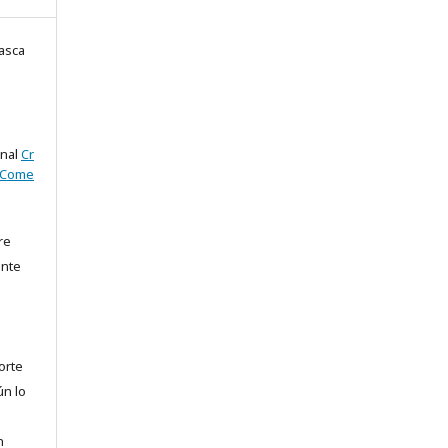
asca
onal
Cr
oCome
re
ente
orte
ún lo
n