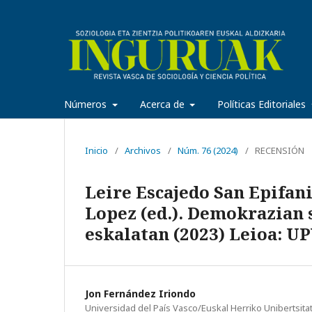
Números
Acerca de
Políticas Editoriales
Inicio
/
Archivos
/
Núm. 76 (2024)
/
RECENSIÓN
Leire Escajedo San Epifani
Lopez (ed.). Demokrazian 
eskalatan (2023) Leioa: U
Jon Fernández Iriondo
Universidad del País Vasco/Euskal Herriko Unibertsita