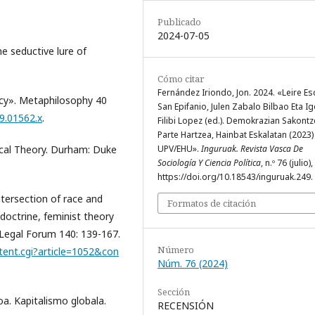
Publicado
2024-07-05
e seductive lure of
Cómo citar
Fernández Iriondo, Jon. 2024. «Leire E
acy». Metaphilosophy 40
San Epifanio, Julen Zabalo Bilbao Eta Ig
09.01562.x
.
Filibi Lopez (ed.). Demokrazian Sakontz
Parte Hartzea, Hainbat Eskalatan (2023)
UPV/EHU».
Inguruak. Revista Vasca De
itical Theory. Durham: Duke
Sociología Y Ciencia Política
, n.º 76 (julio)
https://doi.org/10.18543/inguruak.249.
tersection of race and
Formatos de citación
 doctrine, feminist theory
o Legal Forum 140: 139-167.
Número
tent.cgi?article=1052&con
Núm. 76 (2024)
Sección
oa. Kapitalismo globala.
RECENSIÓN