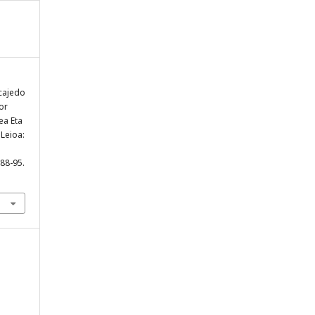
scajedo
or
ea Eta
 Leioa:
, 88-95.